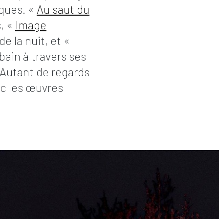
iques. «
Au saut du
s, «
Image
de la nuit, et «
rbain à travers ses
 Autant de regards
ec les œuvres